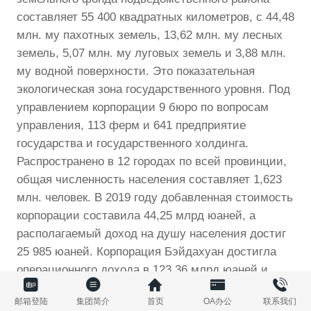
составляет 55 400 квадратных километров, с 44,48
млн. му пахотных земель, 13,62 млн. му лесных
земель, 5,07 млн. му луговых земель и 3,88 млн.
му водной поверхности. Это показательная
экологическая зона государственного уровня. Под
управлением корпорации 9 бюро по вопросам
управления, 113 ферм и 641 предприятие
государства и государственного холдинга.
Распространено в 12 городах по всей провинции,
общая численность населения составляет 1,623
млн. человек. В 2019 году добавленная стоимость
корпорации составила 44,25 млрд юаней, а
располагаемый доход на душу населения достиг
25 985 юаней. Корпорация Бэйдахуан достигла
операционного дохода в 123,36 млрд юаней и
прибыли в 310 млн юаней.
邮箱登陆
集团简介
首页
OA办公
联系我们